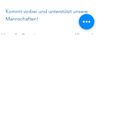
Kommt vorbei und unterstützt unsere 
Mannschaften!
Alle ansehen
Aktuelle Beiträge
Kontakt
Hast du Interesse, in einem
unserer Teams zu spielen? Oder
als Sponsor mit uns zu arbeiten?
Oder eine allgemeine Frage?
Kontaktiere uns