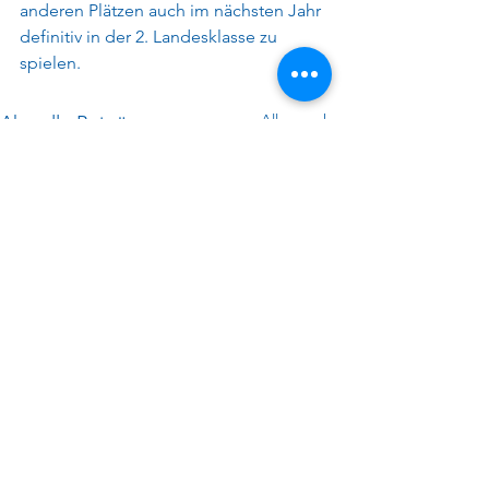
anderen Plätzen auch im nächsten Jahr 
definitiv in der 2. Landesklasse zu 
spielen.
Alle ansehen
Aktuelle Beiträge
Kontakt
Hast du Interesse, in einem
unserer Teams zu spielen? Oder
als Sponsor mit uns zu arbeiten?
Oder eine allgemeine Frage?
Kontaktiere uns