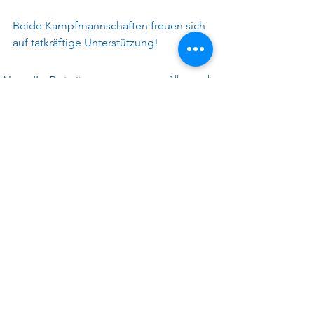
Beide Kampfmannschaften freuen sich 
auf tatkräftige Unterstützung!
Alle ansehen
Aktuelle Beiträge
Kontakt
Hast du Interesse, in einem
unserer Teams zu spielen? Oder
als Sponsor mit uns zu arbeiten?
Oder eine allgemeine Frage?
Kontaktiere uns